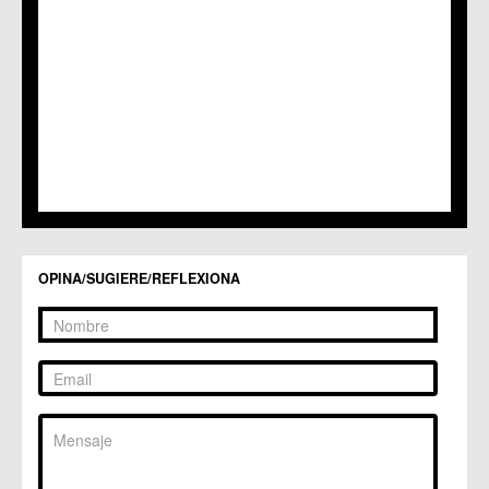
C.C. San Ginés
C.C. Sangonera la Seca
C.M. Sangonera la Verde
C.M. Santa Cruz
C.M. Santiago y Zaraiche
C.M. Santo Ángel
C.C. Sucina
C.C. Torreagüera
C.M. Valladolises
C.C. Zarandona
C.C. Zeneta
OPINA/SUGIERE/REFLEXIONA