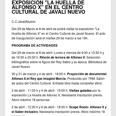
EXPOSICIÓN "LA HUELLA DE
ALFONSO X" EN EL CENTRO
CULTURAL DE JAVALÍ NUEVO
C.C.JavalíNuevo
Del 29 de Marzo al 8 de abril se podrá visitar la exposición "La
Huella de Alfonso X" en el Centro Cultural de Javalí Nuevo. El acto
de inauguración será el martes 29 de marzo a las 19h.
PROGRAMA DE ACTIVIDADES
Del 29 de marzo al 8 de abril: Lunes a viernes de 9:30 a 13:30 h y
de 16:30 a 20:30 h.
Rincón de lectura de Alfonso X
: Selección
bibliográfica sobre la figura del Rey Sabio y su época. Biblioteca de
Javalí Nuevo
30 y 31 de marzo y 4 de abril - 18:00 h.
Proyección de documental
Alfonso X:el Rey que imaginó Murcia
. Producido por 7RM. Salón
de actos del Centro Cultural. Entrada libre hasta completar aforo
2 de abril - 11:00 h y 4 de abril - 19:00 h.
Visitas guiadas
por la
exposición La Huella de Alfonso X. Necesaria inscripción previa.
Aforo máximo 18 personas.
2 de abril - 12:30 h y 6 de abril - 18:00 h.
Scape Room: Alfonso X y
el Saber Inclusivo
. Necesaria inscripción previa. Aforo máximo 18