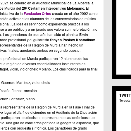
021 se celebró en el Auditorio Municipal de La Alberca la
C.C. 
de Murcia del
20º Certamen Intercentros Melómano.
El
C.M. 
niciativa de la
Fundación Orfeo
creada en el año 2002 con el
C.M. 
ipación activa de los alumnos de los conservatorios de música
C.C. 
ional. La idea es servir como experiencia práctica a los
C.C. 
e a un público y a un jurado que valora su interpretación, no
C.M.
a. Los ganadores de este año han sido el pianista
Emín
C.C. 
rado profesional y el guitarrista
Stoyan Paskov Kostadinov
C.C. 
 representantes de la Región de Murcia han hecho un
C.C. 
tivas finales, quedando ambos en segundo puesto.
C.C. 
ado profesional en Murcia participaron 12 alumnos de los
C.M. 
e la región de diversas especialidades instrumentales:
C.C.
 fagot, violín, violonchelo y piano. Los clasificados para la final
C.M.
C.C.S
a Guerrero Martínez, violonchelo
C.M. 
 Escaño Franco, saxofón
C.M.
TWIT
Centr
ánchez González, piano
Tweets 
C.C. 
 la representante de la Región de Murcia en la Fase Final del
C.M.
 lugar el día 4 de diciembre en el Auditorio de la Diputación
C.M. 
l participaron los diecisiete representantes autonómicos que
C.M. 
mio: una gira de conciertos por toda la geografía española, que
C.C. 
nciertos con orquesta sinfónica. Los ganadores de grado