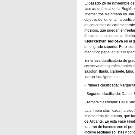
El pasado 26 de noviembre de 2
fase autonómica de la Región 
Intercentros Melómano es una i
objetivo de fomentar la partic
en concursos de carácter profes
músicos, que puedan enfrentars
únicamente su destreza técnic
Kiourktchian Tedtoeva
en el g
en el grado superior. Pero los
magnífico papel en sus respec
En la fase clasificatoria de gr
conservatorios profesionales d
saxofón, flauta, clarinete, tuba,
fueron los siguientes:
- Primera clasificada: Margarit
- Segundo clasificado: Daniel
- Tercera clasificada: Celia S
La primera clasificada ha sido
Intercentros Melómano, que tuvo
de Alicante. En esta Fase Fina
trataron de hacerse con el pre
incluye recitales solistas y co