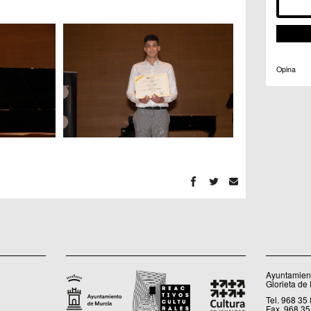
Opina
Ayuntamient
Glorieta de
Tel. 968 35
Fax. 968 35