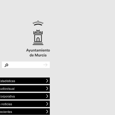
stadísticas
audiovisual
orporativa
 noticias
recientes