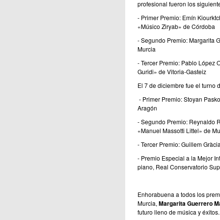
profesional fueron los siguient
- Primer Premio: Emín Kiourktc
«Músico Ziryab» de Córdoba
- Segundo Premio: Margarita G
Murcia
- Tercer Premio: Pablo López O
Guridi» de Vitoria-Gasteiz
El 7 de diciembre fue el turno 
- Primer Premio: Stoyan Pasko
Aragón
- Segundo Premio: Reynaldo R
«Manuel Massotti Littel» de Mu
- Tercer Premio: Guillem Gràci
- Premio Especial a la Mejor I
piano, Real Conservatorio Sup
Enhorabuena a todos los premia
Murcia,
Margarita Guerrero M
futuro lleno de música y éxitos.