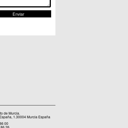
o de Murcia.
 España, 1.30004 Murcia España
 86 00
 86 26