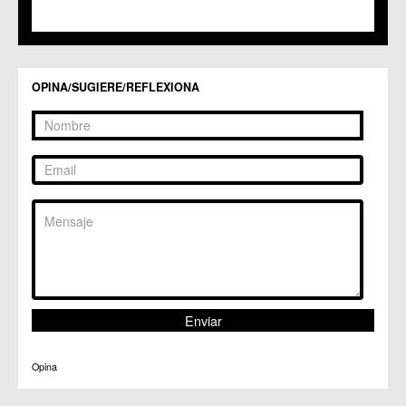
C.M. Valladolises
C.C. Zarandona
C.C. Zeneta
OPINA/SUGIERE/REFLEXIONA
Opina