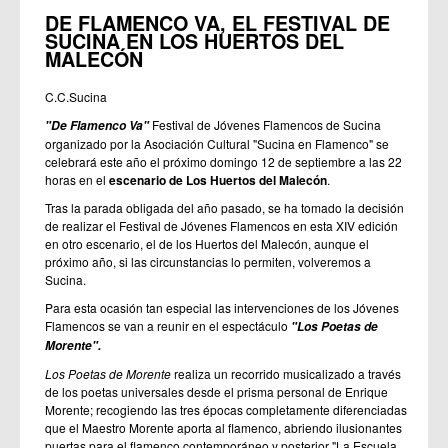
DE FLAMENCO VA, EL FESTIVAL DE
SUCINA EN LOS HUERTOS DEL
MALECÓN
C.C.Sucina
Festival de Jóvenes Flamencos de Sucina
"De Flamenco Va"
organizado por la Asociación Cultural "Sucina en Flamenco" se
celebrará este año el próximo domingo 12 de septiembre a las 22
horas en el
escenario de Los Huertos del Malecón
.
Tras la parada obligada del año pasado, se ha tomado la decisión
de realizar el Festival de Jóvenes Flamencos en esta XIV edición
en otro escenario, el de los Huertos del Malecón, aunque el
próximo año, si las circunstancias lo permiten, volveremos a
Sucina.
Para esta ocasión tan especial las intervenciones de los Jóvenes
Flamencos se van a reunir en el espectáculo
"Los Poetas de
Morente".
Los Poetas de Morente
realiza un recorrido musicalizado a través
de los poetas universales desde el prisma personal de Enrique
Morente; recogiendo las tres épocas completamente diferenciadas
que el Maestro Morente aporta al flamenco, abriendo ilusionantes
puertas para el flamenco contemporáneo y posterior "La Escuela