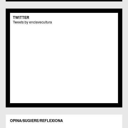
C.C.S. La Paz
C.M. San Pio X
C.M. El Carmen
TWITTER
Centros Culturales
Tweets by enclavecultura
C.C. Puertas de Castilla
C.M. Nonduermas
C.M. Patiño
C.M. Puebla de Soto
C.C. Puente Tocinos
C.C. San Ginés
C.C. Sangonera la Seca
C.M. Sangonera la Verde
C.M. Santa Cruz
C.M. Santiago y Zaraiche
C.M. Santo Ángel
C.C. Sucina
C.C. Torreagüera
C.M. Valladolises
C.C. Zarandona
C.C. Zeneta
OPINA/SUGIERE/REFLEXIONA