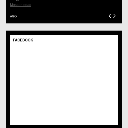
C.C.S. El Palmar
Mostrar todas
C.M. El Raal
C.C.S. El Ranero
AGO
C.C. Era Alta
C.M. Pedriñanes
C.C.S. Espinardo
C.M. Gea y Truyols
FACEBOOK
C.C. Guadalupe
C.C. Javalí Nuevo
C.C. Javalí Viejo
C.M. Jerónimo y Avileses
C.M. La Albatalía
C.C. La Alberca
C.C. La Arboleja
C.M. La Raya
C.C. Llano de Brujas
C.C. Lobosillo
C.C. Los Dolores
C.C. Los Garres
C.M. Los Martínez del Puerto
C.C. LOS RAMOS
C.M. Monteagudo