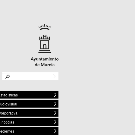
stadísticas
audiovisual
orporativa
 noticias
recientes