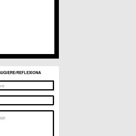
San Ginés
Sangonera la Seca
Sangonera la Verde
Santa Cruz
Santiago y Zaraiche
Santo Ángel
Sucina
Torreagüera
Valladolises
 Zarandona
Zeneta
SUGIERE/REFLEXIONA