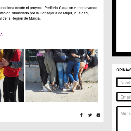
C.C. 
C.C. 
cciona desde el proyecto Periferia-S que se viene llevando
C.M. 
tación, financiado por la Consejería de Mujer, Igualdad,
al de la Región de Murcia.
C.M. 
C.M. 
C.M. 
IA
C.C. 
C.C. 
C.M. 
C.C.
C.C. 
OPINA/