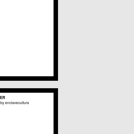
Javalí Viejo
Jerónimo y Avileses
La Albatalía
La Alberca
La Arboleja
 La Raya
Llano de Brujas
Lobosillo
Los Dolores
Los Garres
Los Martínez del Puerto
 LOS RAMOS
 Monteagudo
. La Paz
San Pio X
 El Carmen
TER
os Culturales
by enclavecultura
Puertas de Castilla
 Nonduermas
Patiño
Puebla de Soto
Puente Tocinos