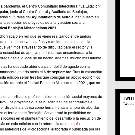
C.C. 
la pandemia, el Centro Comunitario Intercultural “La Estación”
C.M. 
paim
, junto al Centro Cultural y Auditorio de Beniaján,
C.M. 
cios culturales del
Ayuntamiento de Murcia
, han puesto en
C.C. 
 la selección de proyectos de arte y acción social a
C.C. 
tival Beniaján Microacciona 2021.
C.M.
echo trabajo en red que se viene realizando entre ambas
C.C. 
dada desde hace varios años y mantiene toda su esencia,
C.C. 
ue venimos atravesando de dificultad para el sector y la
C.C. 
 la necesidad de apostar por iniciativas encaminadas a la
C.C. 
 mirada hacia lo local se ha hecho, además, mucho más latente.
C.M. 
estas ha quedado abierto a partir del 2 de agosto con la
C.C.
rmanecerá abierto hasta el
6 de septiembre
. Tras la valoración
C.M.
 esta edición serán tres los que consigan un apoyo económico
C.C.S
ución durante el festival Beniaján Microacciona 2021, que se
C.M. 
C.M.
esentar artistas o profesionales de la acción social mayores de
TWIT
Centr
ectivo. Los proyectos que se buscan han de ser creativos e
Tweets 
C.C. 
er disciplina artística como herramienta a la hora de abordar
C.M.
n el territorio de Beniaján. Se valorará la posibilidad de
C.M. 
es locales en el planteamiento del desarrollo o la ejecución de
ás en esta edición con la referencia de una
guía
C.M. 
as anteriores de Microacciona, elaborada y publicada por las
C.C. 