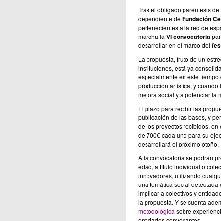
Tras el obligado paréntesis de 
dependiente de
Fundación Ce
pertenecientes a la red de espa
marcha la
VI convocatoria
para
desarrollar en el marco del
fes
La propuesta, fruto de un estr
instituciones, está ya consoli
especialmente en este tiempo q
producción artística, y cuando
mejora social y a potenciar la
El plazo para recibir las propu
publicación de las bases, y pe
de los proyectos recibidos, en
de 700€ cada uno para su ejec
desarrollará el próximo otoño.
A la convocatoria se podrán pr
edad, a título individual o col
innovadores, utilizando cualqui
una temática social detectada e
implicar a colectivos y entidad
la propuesta. Y se cuenta adem
metodológica
sobre experienci
entidades convocantes.