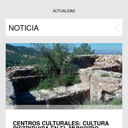
Datos y estadísticas
Exposiciones
ACTUALIDAD
Programas
NOTICIA
Publicaciones
CENTROS CULTURALES: CULTURA