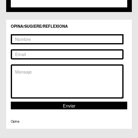
C.M. Valladolises
C.C. Zarandona
C.C. Zeneta
OPINA/SUGIERE/REFLEXIONA
Opina