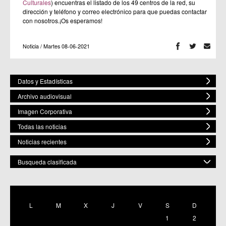
Culturales
) encuentras el listado de los 49 centros de la red, su
dirección y teléfono y correo electrónico para que puedas contactar
con nosotros.¡Os esperamos!
Noticia / Martes 08-06-2021
Datos y Estadísticas
Archivo audiovisual
Imagen Corporativa
Todas las noticias
Noticias recientes
Busqueda clasificada
POR ESPACIO
Mostrar todas
L
M
X
J
V
S
D
C.M. Baños y Mendigo
1
2
C.C. BENIAJÁN