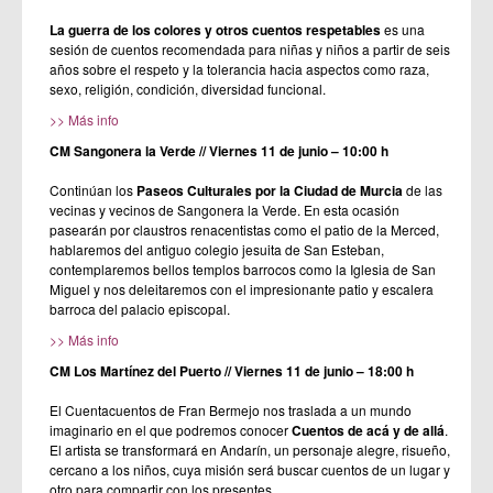
La guerra de los colores y otros cuentos respetables
es una
sesión de cuentos recomendada para niñas y niños a partir de seis
años sobre el respeto y la tolerancia hacia aspectos como raza,
sexo, religión, condición, diversidad funcional.
>> Más info
CM Sangonera la Verde // Viernes 11 de junio – 10:00 h
Continúan los
Paseos Culturales por la Ciudad de Murcia
de las
vecinas y vecinos de Sangonera la Verde. En esta ocasión
pasearán por claustros renacentistas como el patio de la Merced,
hablaremos del antiguo colegio jesuita de San Esteban,
contemplaremos bellos templos barrocos como la Iglesia de San
Miguel y nos deleitaremos con el impresionante patio y escalera
barroca del palacio episcopal.
>> Más info
CM Los Martínez del Puerto // Viernes 11 de junio – 18:00 h
El Cuentacuentos de Fran Bermejo nos traslada a un mundo
imaginario en el que podremos conocer
Cuentos de acá y de allá
.
El artista se transformará en Andarín, un personaje alegre, risueño,
cercano a los niños, cuya misión será buscar cuentos de un lugar y
otro para compartir con los presentes.