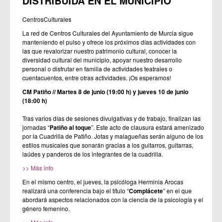
DISTRIBUIDA EN EL MUNICIPIO
CentrosCulturales
La red de Centros Culturales del Ayuntamiento de Murcia sigue
manteniendo el pulso y ofrece los próximos días actividades con
las que revalorizar nuestro patrimonio cultural, conocer la
diversidad cultural del municipio, apoyar nuestro desarrollo
personal o disfrutar en familia de actividades teatrales o
cuentacuentos, entre otras actividades. ¡Os esperamos!
CM Patiño // Martes 8 de junio (19:00 h) y jueves 10 de junio
(18:00 h)
Tras varios días de sesiones divulgativas y de trabajo, finalizan las
jornadas “
Patiño al toque
”. Este acto de clausura estará amenizado
por la Cuadrilla de Patiño. Jotas y malagueñas serán alguno de los
estilos musicales que sonarán gracias a los guitarros, guitarras,
laúdes y panderos de los integrantes de la cuadrilla.
>> Más info
En el mismo centro, el jueves, la psicóloga Herminia Arocas
realizará una conferencia bajo el título “
Complácete
” en el que
abordará aspectos relacionados con la ciencia de la psicología y el
género femenino.