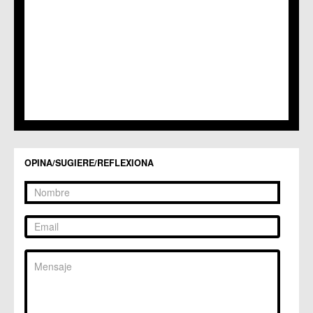
C.C. Sangonera la Seca
C.M. Sangonera la Verde
C.M. Santa Cruz
C.M. Santiago y Zaraiche
C.M. Santo Ángel
C.C. Sucina
C.C. Torreagüera
C.M. Valladolises
C.C. Zarandona
C.C. Zeneta
OPINA/SUGIERE/REFLEXIONA