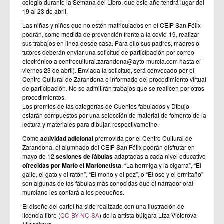
colegio durante la Semana del Libro, que este año tendrá lugar del
19 al 23 de abril.
Las niñas y niños que no estén matriculados en el CEIP San Félix
podrán, como medida de prevención frente a la covid-19, realizar
sus trabajos en linea desde casa. Para ello sus padres, madres o
tutores deberán enviar una solicitud de participación por correo
electrónico a centrocultural.zarandona@ayto-murcia.com hasta el
viernes 23 de abril). Enviada la solicitud, será convocado por el
Centro Cultural de Zarandona e informado del procedimiento virtual
de participación. No se admitirán trabajos que se realicen por otros
procedimientos.
Los premios de las categorías de Cuentos fabulados y Dibujo
estarán compuestos por una selección de material de fomento de la
lectura y materiales para dibujar, respectivametne.
Como
actividad adicional
promovida por el Centro Cultural de
Zarandona, el alumnado del CEIP San Félix podrán disfrutar en
mayo de 12
sesiones de fábulas
adaptadas a cada nivel educativo
ofrecidas por Mario el Marionetista
. “La hormiga y la cigarra”, “El
gallo, el gato y el ratón”, “El mono y el pez”, o “El oso y el ermitaño”
son algunas de las fábulas más conocidas que el narrador oral
murciano les contará a los pequeños.
El diseño del cartel ha sido realizado con una ilustración de
licencia libre (
CC-BY-NC-SA
) de la artista búlgara Liza Victorova