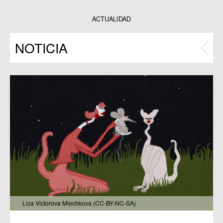
Datos y estadísticas
Exposiciones
ACTUALIDAD
Programas
NOTICIA
Publicaciones
Liza Victorova Mlechkova (CC-BY-NC-SA)