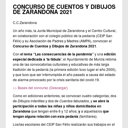
CONCURSO DE CUENTOS Y DIBUJOS
DE ZARANDONA 2021
C.C.Zarandona
Un año más, la Junta Municipal de Zarandona y el Centro Cultural,
en colaboración con el colegio público de la pedanía (CEIP San
Félix) y su Asociación de Padres y Madres (AMPA), convocan el
Concurso de Cuentos y Dibujos de Zarandona 2021
.
Con
el tema “Las consecuencias de la pandemia”
y una
edición
especial dedicada a ‘la fábula’
, el Ayuntamiento de Murcia retoma
una de las convocatorias culturales y educativas de más larga
tradición de la pedanía (la primera edición tuvo lugar el año 2000),
y que tuvo que ser interrumpida el año pasado a causa del estado
de alarma provocado por la crisis sanitaria del covid-19.
>> Bases del concurso (Descargar)
Como en ediciones anteriores, se convocan cuatro categorías, dos
de
Dibujos infantiles
y dos de
Cuentos fabulados
, y
se abre la
participación a todas las niñas y niños domiciliados en
Zarandona
que tengan entre 6 y 12 años,
y
a aquellas/os
que
tengan alguna relación con esta pedanía
(familiares).
Los/las escolares del CEIP San Félix realizarán sus trabajos en el