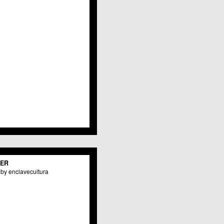
Javalí Viejo
Jerónimo y Avileses
La Albatalía
La Alberca
La Arboleja
 La Raya
Llano de Brujas
Lobosillo
Los Dolores
Los Garres
Los Martínez del Puerto
 LOS RAMOS
 Monteagudo
. La Paz
San Pio X
 El Carmen
TER
os Culturales
by enclavecultura
Puertas de Castilla
 Nonduermas
Patiño
Puebla de Soto
Puente Tocinos