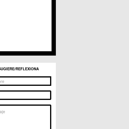
San Ginés
Sangonera la Seca
Sangonera la Verde
Santa Cruz
Santiago y Zaraiche
Santo Ángel
Sucina
Torreagüera
Valladolises
 Zarandona
Zeneta
SUGIERE/REFLEXIONA