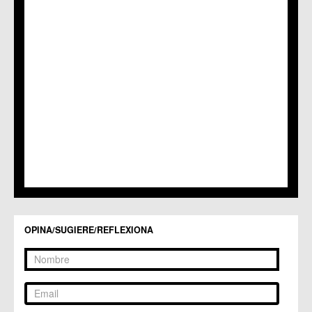
C.M. Nonduermas
C.M. Patiño
C.M. Puebla de Soto
C.C. Puente Tocinos
C.C. San Ginés
C.C. Sangonera la Seca
C.M. Sangonera la Verde
C.M. Santa Cruz
C.M. Santiago y Zaraiche
C.M. Santo Ángel
C.C. Sucina
C.C. Torreagüera
C.M. Valladolises
C.C. Zarandona
C.C. Zeneta
OPINA/SUGIERE/REFLEXIONA