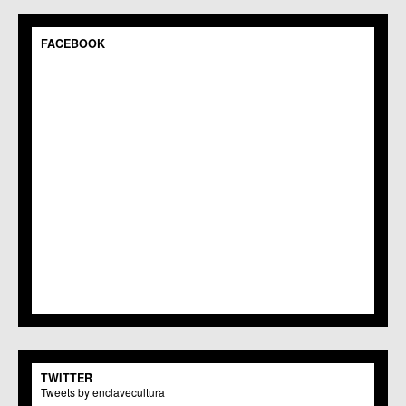
C.M. Pedriñanes
C.C.S. Espinardo
C.M. Gea y Truyols
FACEBOOK
C.C. Guadalupe
C.C. Javalí Nuevo
C.C. Javalí Viejo
C.M. Jerónimo y Avileses
C.M. La Albatalía
C.C. La Alberca
C.C. La Arboleja
C.M. La Raya
C.C. Llano de Brujas
C.C. Lobosillo
C.C. Los Dolores
C.C. Los Garres
C.M. Los Martínez del Puerto
C.C. LOS RAMOS
C.M. Monteagudo
C.C.S. La Paz
C.M. San Pio X
C.M. El Carmen
TWITTER
Centros Culturales
Tweets by enclavecultura
C.C. Puertas de Castilla