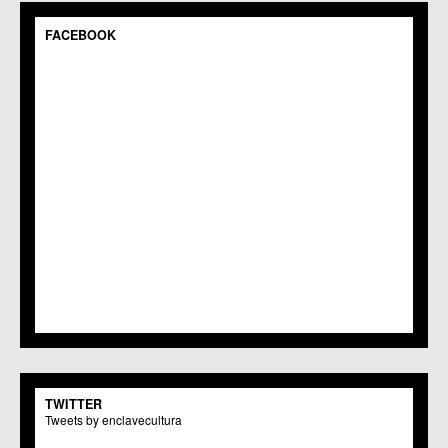
C.C.S. Espinardo
C.M. Gea y Truyols
FACEBOOK
C.C. Guadalupe
C.C. Javalí Nuevo
C.C. Javalí Viejo
C.M. Jerónimo y Avileses
C.M. La Albatalía
C.C. La Alberca
C.C. La Arboleja
C.M. La Raya
C.C. Llano de Brujas
C.C. Lobosillo
C.C. Los Dolores
C.C. Los Garres
C.M. Los Martínez del Puerto
C.C. LOS RAMOS
C.M. Monteagudo
C.C.S. La Paz
C.M. San Pio X
C.M. El Carmen
TWITTER
Centros Culturales
Tweets by enclavecultura
C.C. Puertas de Castilla