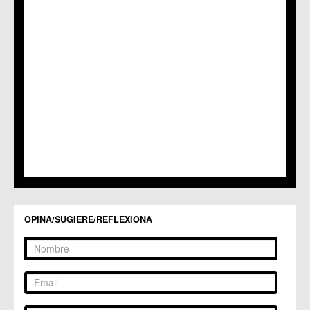
C.M. Nonduermas
C.M. Patiño
C.M. Puebla de Soto
C.C. Puente Tocinos
C.C. San Ginés
C.C. Sangonera la Seca
C.M. Sangonera la Verde
C.M. Santa Cruz
C.M. Santiago y Zaraiche
C.M. Santo Ángel
C.C. Sucina
C.C. Torreagüera
C.M. Valladolises
C.C. Zarandona
C.C. Zeneta
OPINA/SUGIERE/REFLEXIONA