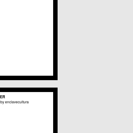
Javalí Viejo
Jerónimo y Avileses
La Albatalía
La Alberca
La Arboleja
 La Raya
Llano de Brujas
Lobosillo
Los Dolores
Los Garres
Los Martínez del Puerto
 LOS RAMOS
 Monteagudo
. La Paz
San Pio X
 El Carmen
TER
os Culturales
by enclavecultura
Puertas de Castilla
 Nonduermas
Patiño
Puebla de Soto
Puente Tocinos