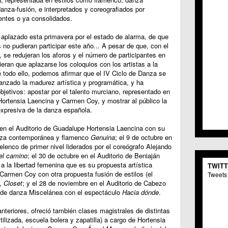
C.C. 
danza-fusión, e interpretados y coreografiados por
C.M. 
gentes o ya consolidados.
C.M. 
a aplazado esta primavera por el estado de alarma, de que
C.C. 
no pudieran participar este año... A pesar de que, con el
C.C. 
d, se redujeran los aforos y el número de participantes en
C.M.
ieran que aplazarse los coloquios con los artistas a la
C.C. 
e todo ello, podemos afirmar que el IV Ciclo de Danza se
C.C. 
anzado la madurez artística y programática, y ha
C.C. 
jetivos: apostar por el talento murciano, representado en
C.C. 
 Hortensia Laencina y Carmen Coy, y mostrar al público la
C.M. 
expresiva de la danza española.
C.C.
e en el Auditorio de Guadalupe Hortensia Laencina con su
C.M.
nza contemporánea y flamenco
Genuina
; el 9 de octubre en
C.C.S
 elenco de primer nivel liderados por el coreógrafo Alejando
C.M. 
el camino
; el 30 de octubre en el Auditorio de Beniaján
C.M.
a la libertad femenina que es su propuesta artística
TWIT
Centr
Carmen Coy con otra propuesta fusión de estilos (el
Tweets 
C.C. 
,
Closet
; y el 28 de noviembre en el Auditorio de Cabezo
C.M.
 de danza Miscelánea con el espectáculo
Hacia dónde
.
C.M. 
C.M. 
nteriores, ofreció también clases magistrales de distintas
tilizada, escuela bolera y zapatilla) a cargo de Hortensia
C.C. 