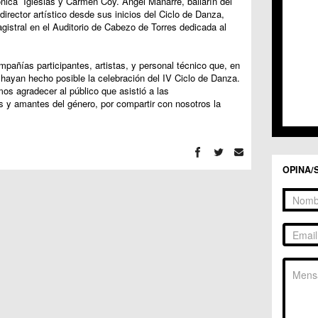
nica Iglesias y Carmen Coy. Ángel Manarre, bailarín del
C.C. 
irector artístico desde sus inicios del Ciclo de Danza,
C.C. 
gistral en el Auditorio de Cabezo de Torres dedicada al
C.M. 
C.M. 
C.M. 
añías participantes, artistas, y personal técnico que, en
C.M. 
, hayan hecho posible la celebración del IV Ciclo de Danza.
C.C. 
s agradecer al público que asistió a las
C.C. 
s y amantes del género, por compartir con nosotros la
C.M. 
C.C.
C.C. 
OPINA/