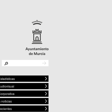
stadísticas
audiovisual
orporativa
 noticias
recientes