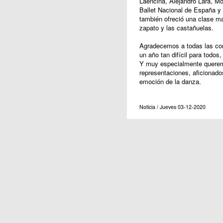
Laencina, Alejandro Lara, Mó
Ballet Nacional de España y d
también ofreció una clase ma
zapato y las castañuelas.
Agradecemos a todas las comp
un año tan difícil para todos
Y muy especialmente queremo
representaciones, aficionado
emoción de la danza.
Noticia / Jueves 03-12-2020