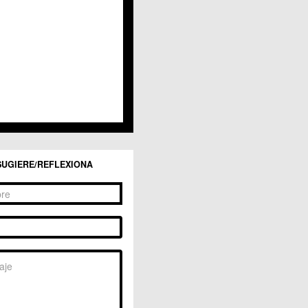
San Ginés
Sangonera la Seca
Sangonera la Verde
Santa Cruz
Santiago y Zaraiche
Santo Ángel
Sucina
Torreagüera
Valladolises
 Zarandona
Zeneta
SUGIERE/REFLEXIONA