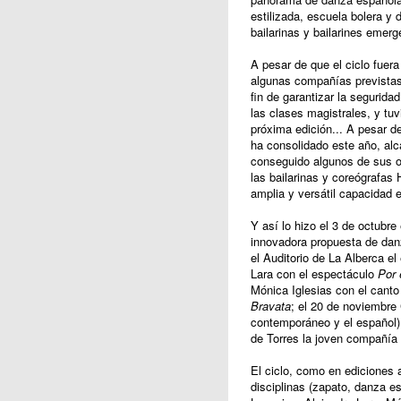
estilizada, escuela bolera y 
bailarinas y bailarines emer
A pesar de que el ciclo fuer
algunas compañías previstas 
fin de garantizar la segurida
las clases magistrales, y tuv
próxima edición... A pesar d
ha consolidado este año, alc
conseguido algunos de sus ob
las bailarinas y coreógrafas
amplia y versátil capacidad 
Y así lo hizo el 3 de octubr
innovadora propuesta de da
el Auditorio de La Alberca el
Lara con el espectáculo
Por 
Mónica Iglesias con el canto 
Bravata
; el 20 de noviembre 
contemporáneo y el español)
de Torres la joven compañía
El ciclo, como en ediciones a
disciplinas (zapato, danza es