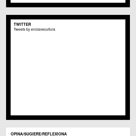
C.M. Monteagudo
C.C.S. La Paz
C.M. San Pio X
C.M. El Carmen
TWITTER
Centros Culturales
Tweets by enclavecultura
C.C. Puertas de Castilla
C.M. Nonduermas
C.M. Patiño
C.M. Puebla de Soto
C.C. Puente Tocinos
C.C. San Ginés
C.C. Sangonera la Seca
C.M. Sangonera la Verde
C.M. Santa Cruz
C.M. Santiago y Zaraiche
C.M. Santo Ángel
C.C. Sucina
C.C. Torreagüera
C.M. Valladolises
C.C. Zarandona
C.C. Zeneta
OPINA/SUGIERE/REFLEXIONA