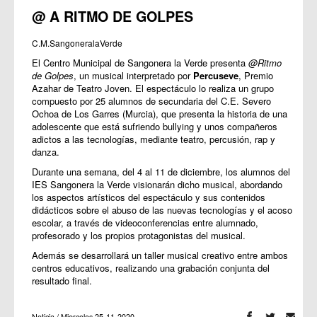
@ A RITMO DE GOLPES
C.M.SangoneralaVerde
El Centro Municipal de Sangonera la Verde presenta
@Ritmo
de Golpes
, un musical interpretado por
Percuseve
, Premio
Azahar de Teatro Joven. El espectáculo lo realiza un grupo
compuesto por 25 alumnos de secundaria del C.E. Severo
Ochoa de Los Garres (Murcia), que presenta la historia de una
adolescente que está sufriendo bullying y unos compañeros
adictos a las tecnologías, mediante teatro, percusión, rap y
danza.
Durante una semana, del 4 al 11 de diciembre, los alumnos del
IES Sangonera la Verde visionarán dicho musical, abordando
los aspectos artísticos del espectáculo y sus contenidos
didácticos sobre el abuso de las nuevas tecnologías y el acoso
escolar, a través de videoconferencias entre alumnado,
profesorado y los propios protagonistas del musical.
Además se desarrollará un taller musical creativo entre ambos
centros educativos, realizando una grabación conjunta del
resultado final.
Noticia / Miercoles 25-11-2020