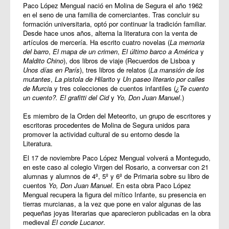
Paco López Mengual nació en Molina de Segura el año 1962
en el seno de una familia de comerciantes. Tras concluir su
formación universitaria, optó por continuar la tradición familiar.
Desde hace unos años, alterna la literatura con la venta de
artículos de mercería. Ha escrito cuatro novelas (
La memoria
del barro
,
El mapa de un crimen
,
El último barco a América
y
Maldito Chino
), dos libros de viaje (Recuerdos de Lisboa y
Unos días en París
), tres libros de relatos (
La mansión de los
mutantes
,
La pistola de Hilarito
y
Un paseo literario por calles
de Murci
a y tres colecciones de cuentos infantiles (
¿Te cuento
un cuento?. El grafitti del Cid
y
Yo, Don Juan Manuel
.)
Es miembro de la Orden del Meteorito, un grupo de escritores y
escritoras procedentes de Molina de Segura unidos para
promover la actividad cultural de su entorno desde la
Literatura.
El 17 de noviembre Paco López Mengual volverá a Montegudo,
en este caso al colegio Virgen del Rosario, a conversar con 21
alumnas y alumnos de 4º, 5º y 6º de Primaria sobre su libro de
cuentos
Yo, Don Juan Manuel
. En esta obra Paco López
Mengual recupera la figura del mítico Infante, su presencia en
tierras murcianas, a la vez que pone en valor algunas de las
pequeñas joyas literarias que aparecieron publicadas en la obra
medieval
El conde Lucanor
.