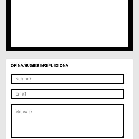
C.M. Sangonera la Verde
C.M. Santa Cruz
C.M. Santiago y Zaraiche
C.M. Santo Ángel
C.C. Sucina
C.C. Torreagüera
C.M. Valladolises
C.C. Zarandona
C.C. Zeneta
OPINA/SUGIERE/REFLEXIONA