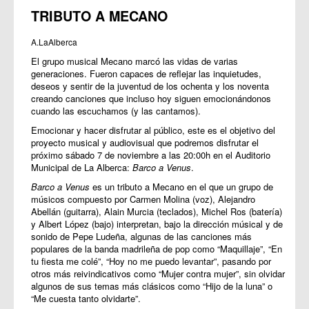
TRIBUTO A MECANO
A.LaAlberca
El grupo musical Mecano marcó las vidas de varias
generaciones. Fueron capaces de reflejar las inquietudes,
deseos y sentir de la juventud de los ochenta y los noventa
creando canciones que incluso hoy siguen emocionándonos
cuando las escuchamos (y las cantamos).
Emocionar y hacer disfrutar al público, este es el objetivo del
proyecto musical y audiovisual que podremos disfrutar el
próximo sábado 7 de noviembre a las 20:00h en el Auditorio
Municipal de La Alberca:
Barco a Venus
.
Barco a Venus
es un tributo a Mecano en el que un grupo de
músicos compuesto por Carmen Molina (voz), Alejandro
Abellán (guitarra), Alain Murcia (teclados), Michel Ros (batería)
y Albert López (bajo) interpretan, bajo la dirección músical y de
sonido de Pepe Ludeña, algunas de las canciones más
populares de la banda madrileña de pop como “Maquillaje”, “En
tu fiesta me colé”, “Hoy no me puedo levantar”, pasando por
otros más reivindicativos como “Mujer contra mujer”, sin olvidar
algunos de sus temas más clásicos como “Hijo de la luna” o
“Me cuesta tanto olvidarte”.