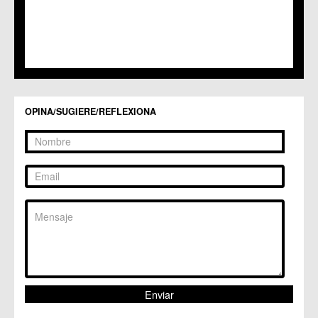
C.M. Santiago y Zaraiche
C.M. Santo Ángel
C.C. Sucina
C.C. Torreagüera
C.M. Valladolises
C.C. Zarandona
C.C. Zeneta
OPINA/SUGIERE/REFLEXIONA