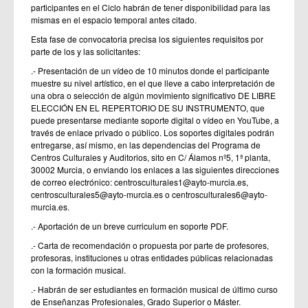
participantes en el Ciclo habrán de tener disponibilidad para las
mismas en el espacio temporal antes citado.
Esta fase de convocatoria precisa los siguientes requisitos por
parte de los y las solicitantes:
.- Presentación de un vídeo de 10 minutos donde el participante
muestre su nivel artístico, en el que lleve a cabo interpretación de
una obra o selección de algún movimiento significativo DE LIBRE
ELECCIÓN EN EL REPERTORIO DE SU INSTRUMENTO, que
puede presentarse mediante soporte digital o vídeo en YouTube, a
través de enlace privado o público. Los soportes digitales podrán
entregarse, así mismo, en las dependencias del Programa de
Centros Culturales y Auditorios, sito en C/ Álamos nº5, 1ª planta,
30002 Murcia, o enviando los enlaces a las siguientes direcciones
de correo electrónico: centrosculturales1@ayto-murcia.es,
centrosculturales5@ayto-murcia.es o centrosculturales6@ayto-
murcia.es.
.- Aportación de un breve curriculum en soporte PDF.
.- Carta de recomendación o propuesta por parte de profesores,
profesoras, instituciones u otras entidades públicas relacionadas
con la formación musical.
.- Habrán de ser estudiantes en formación musical de último curso
de Enseñanzas Profesionales, Grado Superior o Máster.