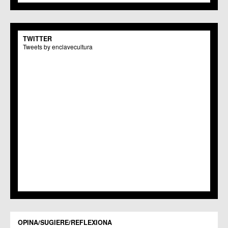
C.M. Monteagudo
C.C.S. La Paz
C.M. San Pio X
C.M. El Carmen
TWITTER
Centros Culturales
Tweets by enclavecultura
C.C. Puertas de Castilla
C.M. Nonduermas
C.M. Patiño
C.M. Puebla de Soto
C.C. Puente Tocinos
C.C. San Ginés
C.C. Sangonera la Seca
C.M. Sangonera la Verde
C.M. Santa Cruz
C.M. Santiago y Zaraiche
C.M. Santo Ángel
C.C. Sucina
C.C. Torreagüera
C.M. Valladolises
C.C. Zarandona
C.C. Zeneta
OPINA/SUGIERE/REFLEXIONA