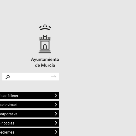
stadísticas
audiovisual
orporativa
 noticias
recientes