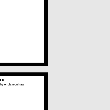
Javalí Viejo
Jerónimo y Avileses
La Albatalía
La Alberca
La Arboleja
 La Raya
Llano de Brujas
Lobosillo
Los Dolores
Los Garres
Los Martínez del Puerto
 LOS RAMOS
 Monteagudo
. La Paz
San Pio X
 El Carmen
TER
os Culturales
by enclavecultura
Puertas de Castilla
 Nonduermas
Patiño
Puebla de Soto
Puente Tocinos