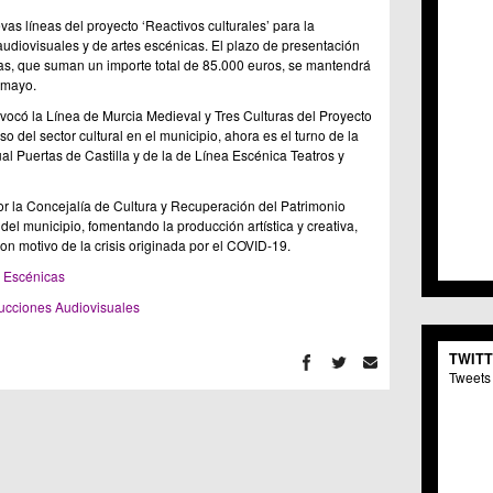
C.C. 
as líneas del proyecto ‘Reactivos culturales’ para la
C.M. 
udiovisuales y de artes escénicas. El plazo de presentación
C.M. 
as, que suman un importe total de 85.000 euros, se mantendrá
C.C. 
 mayo.
C.C. 
nvocó la Línea de Murcia Medieval y Tres Culturas del Proyecto
C.M.
o del sector cultural en el municipio, ahora es el turno de la
C.C. 
l Puertas de Castilla y de la de Línea Escénica Teatros y
C.C. 
C.C. 
r la Concejalía de Cultura y Recuperación del Patrimonio
C.C. 
 del municipio, fomentando la producción artística y creativa,
C.M. 
 con motivo de la crisis originada por el COVID-19.
C.C.
s Escénicas
C.M.
C.C.S
ucciones Audiovisuales
C.M. 
C.M.
TWIT
Centr
Tweets 
C.C. 
C.M.
C.M. 
C.M. 
C.C. 