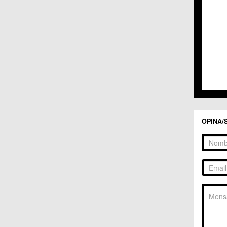
C.C. 
C.C. 
C.M. 
C.M. 
C.M. 
C.M. 
C.C. 
C.C. 
C.M. 
C.C.
C.C. 
OPINA/