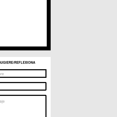
San Ginés
Sangonera la Seca
Sangonera la Verde
Santa Cruz
Santiago y Zaraiche
Santo Ángel
Sucina
Torreagüera
Valladolises
 Zarandona
Zeneta
SUGIERE/REFLEXIONA