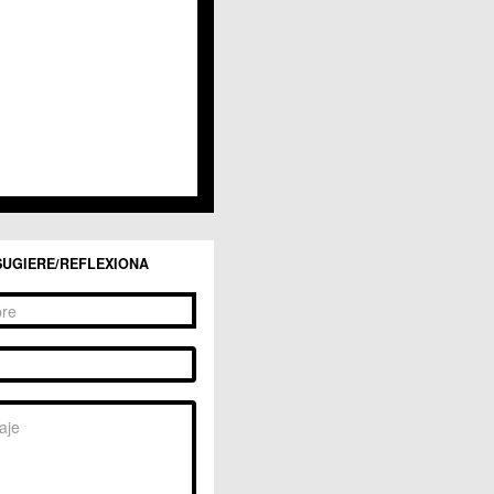
San Ginés
Sangonera la Seca
Sangonera la Verde
Santa Cruz
Santiago y Zaraiche
Santo Ángel
Sucina
Torreagüera
Valladolises
 Zarandona
Zeneta
SUGIERE/REFLEXIONA