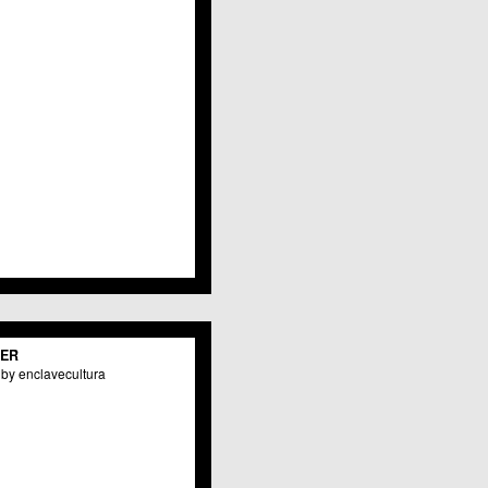
Javalí Viejo
Jerónimo y Avileses
La Albatalía
La Alberca
La Arboleja
 La Raya
Llano de Brujas
Lobosillo
Los Dolores
Los Garres
Los Martínez del Puerto
 LOS RAMOS
 Monteagudo
. La Paz
San Pio X
 El Carmen
TER
os Culturales
by enclavecultura
Puertas de Castilla
 Nonduermas
Patiño
Puebla de Soto
Puente Tocinos