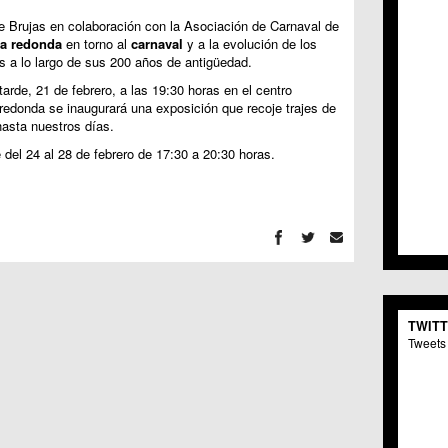
C.C. 
de Brujas en colaboración con la Asociación de Carnaval de
C.M. 
a redonda
en torno al
carnaval
y a la evolución de los
C.M. 
s a lo largo de sus 200 años de antigüedad.
C.C. 
tarde, 21 de febrero, a las 19:30 horas en el centro
C.C. 
a redonda se inaugurará una exposición que recoje trajes de
C.M.
asta nuestros días.
C.C. 
C.C. 
 del 24 al 28 de febrero de 17:30 a 20:30 horas.
C.C. 
C.C. 
C.M. 
C.C.
C.M.
C.C.S
C.M. 
C.M.
TWIT
Centr
Tweets 
C.C. 
C.M.
C.M. 
C.M. 
C.C. 