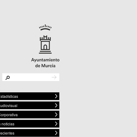
stadísticas
audiovisual
orporativa
 noticias
recientes