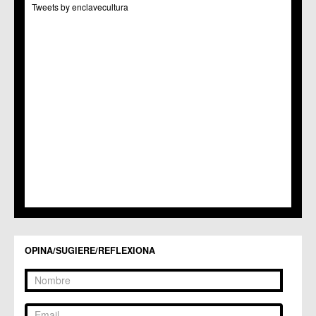
Tweets by enclavecultura
C.C. Puertas de Castilla
C.M. Nonduermas
C.M. Patiño
C.M. Puebla de Soto
C.C. Puente Tocinos
C.C. San Ginés
C.C. Sangonera la Seca
C.M. Sangonera la Verde
C.M. Santa Cruz
C.M. Santiago y Zaraiche
C.M. Santo Ángel
C.C. Sucina
C.C. Torreagüera
C.M. Valladolises
C.C. Zarandona
C.C. Zeneta
OPINA/SUGIERE/REFLEXIONA