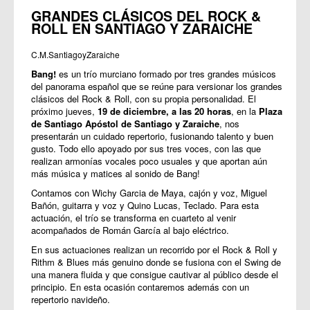
GRANDES CLÁSICOS DEL ROCK &
ROLL EN SANTIAGO Y ZARAICHE
C.M.SantiagoyZaraiche
Bang!
es un trío murciano formado por tres grandes músicos
del panorama español que se reúne para versionar los grandes
clásicos del Rock & Roll, con su propia personalidad. El
próximo jueves,
19 de diciembre, a las 20 horas
, en la
Plaza
de Santiago Apóstol de Santiago y Zaraiche
, nos
presentarán un cuidado repertorio, fusionando talento y buen
gusto. Todo ello apoyado por sus tres voces, con las que
realizan armonías vocales poco usuales y que aportan aún
más música y matices al sonido de Bang!
Contamos con Wichy Garcia de Maya, cajón y voz, Miguel
Bañón, guitarra y voz y Quino Lucas, Teclado. Para esta
actuación, el trío se transforma en cuarteto al venir
acompañados de Román García al bajo eléctrico.
En sus actuaciones realizan un recorrido por el Rock & Roll y
Rithm & Blues más genuino donde se fusiona con el Swing de
una manera fluida y que consigue cautivar al público desde el
principio. En esta ocasión contaremos además con un
repertorio navideño.