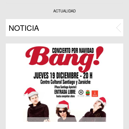
Datos y estadísticas
Exposiciones
ACTUALIDAD
Programas
NOTICIA
Publicaciones