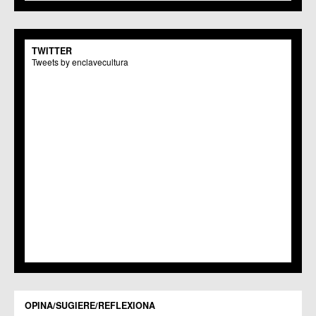
C.C.S. La Paz
C.M. San Pio X
C.M. El Carmen
TWITTER
Centros Culturales
Tweets by enclavecultura
C.C. Puertas de Castilla
C.M. Nonduermas
C.M. Patiño
C.M. Puebla de Soto
C.C. Puente Tocinos
C.C. San Ginés
C.C. Sangonera la Seca
C.M. Sangonera la Verde
C.M. Santa Cruz
C.M. Santiago y Zaraiche
C.M. Santo Ángel
C.C. Sucina
C.C. Torreagüera
C.M. Valladolises
C.C. Zarandona
C.C. Zeneta
OPINA/SUGIERE/REFLEXIONA