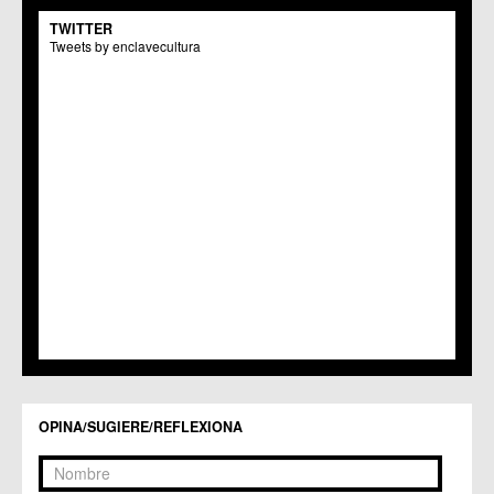
C.M. El Carmen
TWITTER
Centros Culturales
Tweets by enclavecultura
C.C. Puertas de Castilla
C.M. Nonduermas
C.M. Patiño
C.M. Puebla de Soto
C.C. Puente Tocinos
C.C. San Ginés
C.C. Sangonera la Seca
C.M. Sangonera la Verde
C.M. Santa Cruz
C.M. Santiago y Zaraiche
C.M. Santo Ángel
C.C. Sucina
C.C. Torreagüera
C.M. Valladolises
C.C. Zarandona
C.C. Zeneta
OPINA/SUGIERE/REFLEXIONA