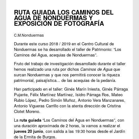
RUTA GUIADA LOS CAMINOS DEL
AGUA DE NONDUERMAS Y
EXPOSICIÓN DE FOTOGRAFÍA
C.M.Nonduermas
Durante este curso 2018 / 2019 en el Centro Cultural de
Nonduermas se ha desarrollado el taller de Patrimonio: “Los
Caminos del Agua, acequias de Nonduermas”.
Fruto del trabajo de investigación desarrollado durante el taller
hemos realizado una ruta por dichos
Caminos de Agua
que
surcan Nonduermas y que nos permitirá conocer la riqueza
patrimonial, paisajística... de las acequias de la pedanía.
Han participado en el taller: Ginés Marín Iniesta, Ginés Párraga
Pujante, Félix Martínez Martínez, Isidro Párraga Ros, Mateo
Rubio López, Pedro Simón Muñoz, Antonio Vera Manzanares,
Antonio Vigueras Carrillo con la atenta dirección de Cristina
Clotet Moreno.
La
ruta guiada
“Los Caminos del Agua en Nonduermas”, con
una duración aproximada de 2 horas, la vamos a realizar el
jueves 20 junio
, con salida a las 19:30 horas desde el Jardín
de la Ermita de Burgos.