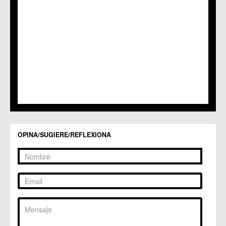
C.C. Puente Tocinos
C.C. San Ginés
C.C. Sangonera la Seca
C.M. Sangonera la Verde
C.M. Santa Cruz
C.M. Santiago y Zaraiche
C.M. Santo Ángel
C.C. Sucina
C.C. Torreagüera
C.M. Valladolises
C.C. Zarandona
C.C. Zeneta
OPINA/SUGIERE/REFLEXIONA