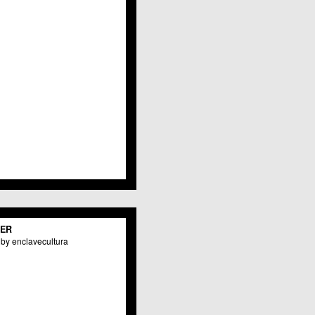
Javalí Viejo
Jerónimo y Avileses
La Albatalía
La Alberca
La Arboleja
 La Raya
Llano de Brujas
Lobosillo
Los Dolores
Los Garres
Los Martínez del Puerto
 LOS RAMOS
 Monteagudo
. La Paz
San Pio X
 El Carmen
TER
os Culturales
by enclavecultura
Puertas de Castilla
 Nonduermas
Patiño
Puebla de Soto
Puente Tocinos