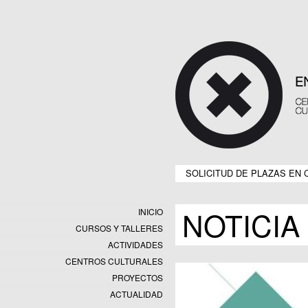
SOLICITUD DE PLAZAS EN 
NOTICIA
INICIO
CURSOS Y TALLERES
ACTIVIDADES
CENTROS CULTURALES
Equipamientos
PROYECTOS
Datos y estadísticas
Exposiciones
ACTUALIDAD
Programas