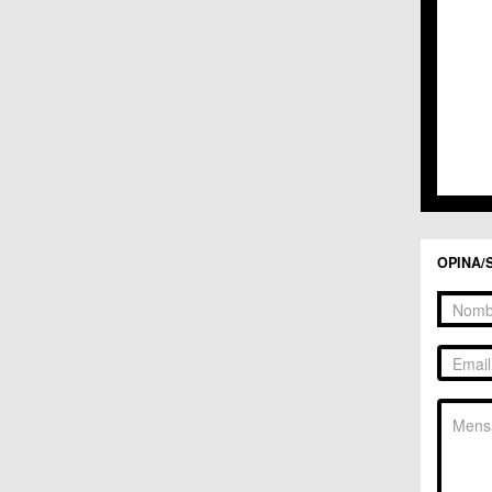
C.C. 
C.C. 
C.M. 
C.M. 
C.M. 
C.M. 
C.C. 
C.C. 
C.M. 
C.C.
C.C. 
OPINA/