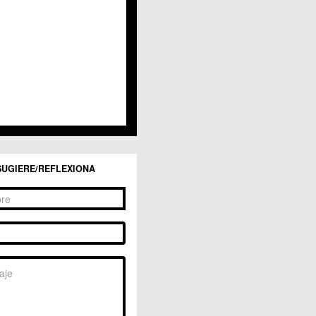
San Ginés
Sangonera la Seca
Sangonera la Verde
Santa Cruz
Santiago y Zaraiche
Santo Ángel
Sucina
Torreagüera
Valladolises
 Zarandona
Zeneta
SUGIERE/REFLEXIONA