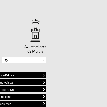
stadísticas
audiovisual
orporativa
 noticias
recientes