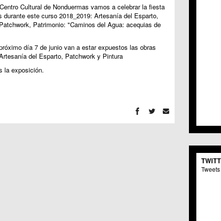
C.C. 
Centro Cultural de Nonduermas vamos a celebrar la fiesta
dos durante este curso 2018_2019: Artesanía del Esparto,
C.M. 
r, Patchwork, Patrimonio: "Caminos del Agua: acequias de
C.M. 
C.C. 
C.C. 
próximo día 7 de junio van a estar expuestos las obras
C.M.
 Artesanía del Esparto, Patchwork y Pintura
C.C. 
 la exposición.
C.C. 
C.C. 
C.C. 
C.M. 
C.C.
C.M.
C.C.S
C.M. 
C.M.
TWIT
Centr
Tweets 
C.C. 
C.M.
C.M. 
C.M. 
C.C. 