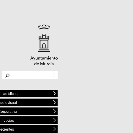
stadísticas
audiovisual
orporativa
 noticias
recientes