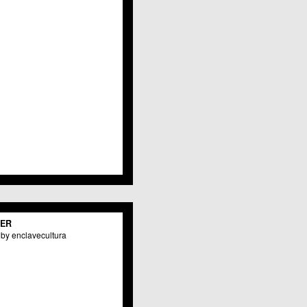
Javalí Viejo
Jerónimo y Avileses
La Albatalía
La Alberca
La Arboleja
 La Raya
Llano de Brujas
Lobosillo
Los Dolores
Los Garres
Los Martínez del Puerto
 LOS RAMOS
 Monteagudo
. La Paz
San Pio X
 El Carmen
TER
os Culturales
by enclavecultura
Puertas de Castilla
 Nonduermas
Patiño
Puebla de Soto
Puente Tocinos