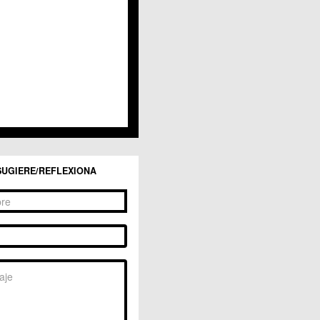
San Ginés
Sangonera la Seca
Sangonera la Verde
Santa Cruz
Santiago y Zaraiche
Santo Ángel
Sucina
Torreagüera
Valladolises
 Zarandona
Zeneta
SUGIERE/REFLEXIONA