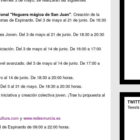
C.C. 
C.M. 
cional "Hoguera mágica de San Juan"
. Creación de la
C.M. 
iestas de Espinardo. Del 3 de mayo al 21 de junio. De 16:30
C.C. 
C.C. 
nes Joven. Del 3 de mayo al 21 de junio. De 18:30 a 20:30
C.M.
C.C. 
C.C. 
niciación. Del 3 de mayo al 14 de junio. De 16:00 a 17:00
C.C. 
C.C. 
ivel avanzado. del 3 de mayo al 14 de junio. De 17:00 a
C.M. 
C.C.
o al 14 de junio. De 18:30 a 20:00 horas.
C.M.
C.C.S
 Del 3 al 31 de mayo. De 18:30 a 20:30 horas.
C.M. 
iniciativa y creación colectiva joven. ¡Trae tu propuesta al
C.M.
TWIT
Centr
Tweets 
C.C. 
C.M.
ultura.com
y
www.redesmurcia.es
C.M. 
l de Espinardo de 09:00 a 22:00 horas.
C.M. 
C.C. 