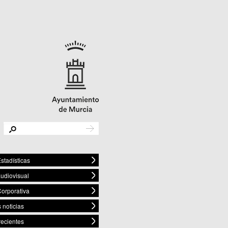
stadísticas
audiovisual
orporativa
 noticias
recientes