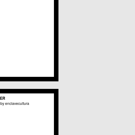
Javalí Viejo
Jerónimo y Avileses
La Albatalía
La Alberca
La Arboleja
 La Raya
Llano de Brujas
Lobosillo
Los Dolores
Los Garres
Los Martínez del Puerto
 LOS RAMOS
 Monteagudo
. La Paz
San Pio X
 El Carmen
TER
os Culturales
by enclavecultura
Puertas de Castilla
 Nonduermas
Patiño
Puebla de Soto
Puente Tocinos