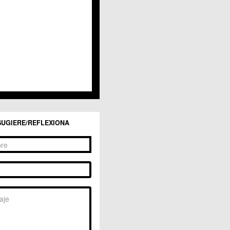
San Ginés
Sangonera la Seca
Sangonera la Verde
Santa Cruz
Santiago y Zaraiche
Santo Ángel
Sucina
Torreagüera
Valladolises
 Zarandona
Zeneta
SUGIERE/REFLEXIONA