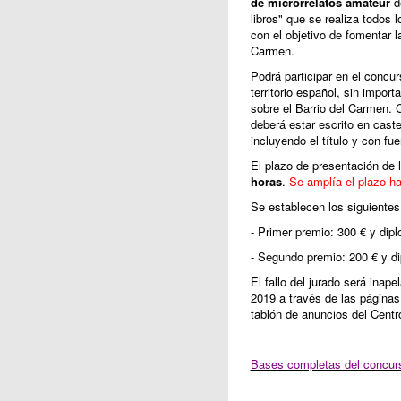
de microrrelatos amateur
de
libros" que se realiza todos 
con el objetivo de fomentar la
Carmen.
Podrá participar en el concu
territorio español, sin impor
sobre el Barrio del Carmen. 
deberá estar escrito en caste
incluyendo el título y con fu
El plazo de presentación de l
horas
.
Se amplía el plazo ha
Se establecen los siguientes
- Primer premio: 300 € y dip
- Segundo premio: 200 € y d
El fallo del jurado será inap
2019 a través de las página
tablón de anuncios del Centr
Bases completas del concur