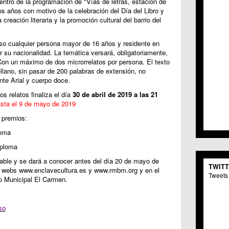
ntro de la programación de "Vías de letras, estación de
C.C. 
los años con motivo de la celebración del Día del Libro y
C.M. 
 creación literaria y la promoción cultural del barrio del
C.M. 
C.C. 
rso cualquier persona mayor de 16 años y residente en
C.C. 
tar su nacionalidad. La temática versará, obligatoriamente,
C.M.
Con un máximo de dos microrrelatos por persona. El texto
C.C. 
llano, sin pasar de 200 palabras de extensión, no
C.C. 
ente Arial y cuerpo doce.
C.C. 
os relatos finaliza el día
30 de abril de 2019 a las 21
C.C. 
sta el 9 de mayo de 2019
C.M. 
 premios:
C.C.
C.M.
loma
C.C.S
iploma
C.M. 
C.M.
elable y se dará a conocer antes del día 20 de mayo de
TWIT
Centr
s webs www.enclavecultura.es y www.rmbm.org y en el
Tweets 
o Municipal El Carmen.
C.C. 
C.M.
C.M. 
so
C.M. 
C.C. 