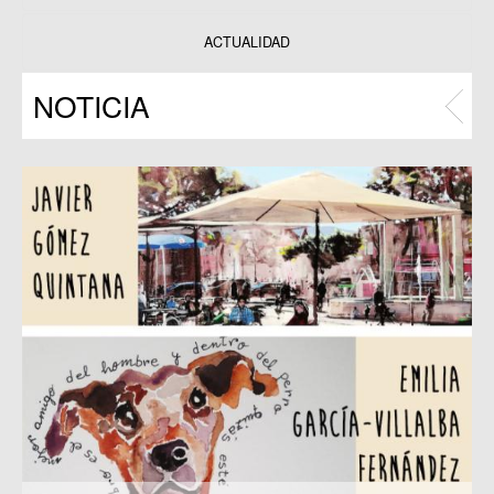
Datos y estadísticas
Exposiciones
ACTUALIDAD
Programas
NOTICIA
Publicaciones