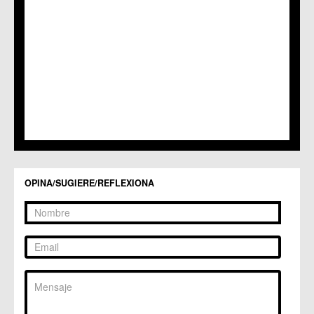
C.C. Puente Tocinos
C.C. San Ginés
C.C. Sangonera la Seca
C.M. Sangonera la Verde
C.M. Santa Cruz
C.M. Santiago y Zaraiche
C.M. Santo Ángel
C.C. Sucina
C.C. Torreagüera
C.M. Valladolises
C.C. Zarandona
C.C. Zeneta
OPINA/SUGIERE/REFLEXIONA