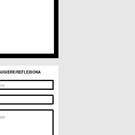
San Ginés
Sangonera la Seca
Sangonera la Verde
Santa Cruz
Santiago y Zaraiche
Santo Ángel
Sucina
Torreagüera
Valladolises
 Zarandona
Zeneta
SUGIERE/REFLEXIONA