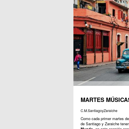
Publicaciones
MARTES MÚSICA
C.M.SantiagoyZaraiche
Como cada primer martes de
de Santiago y Zaraiche ten
Mundo
, en esta ocasión no