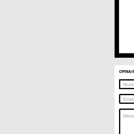
C.C. 
C.C. 
C.M. 
C.M. 
C.M. 
C.M. 
C.C. 
C.C. 
C.M. 
C.C.
C.C. 
OPINA/