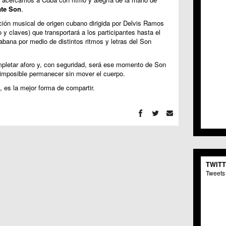
C.C. 
ate Son
.
C.M. 
ión musical de origen cubano dirigida por Delvis Ramos
C.M. 
o y claves) que transportará a los participantes hasta el
C.C. 
ana por medio de distintos ritmos y letras del Son
C.C. 
C.M.
mpletar aforo y, con seguridad, será ese momento de Son
C.C. 
es imposible permanecer sin mover el cuerpo.
C.C. 
C.C. 
, es la mejor forma de compartir.
C.C. 
C.M. 
C.C.
C.M.
C.C.S
C.M. 
C.M.
TWIT
Centr
Tweets 
C.C. 
C.M.
C.M. 
C.M. 
C.C. 