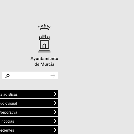
stadísticas
audiovisual
orporativa
 noticias
recientes