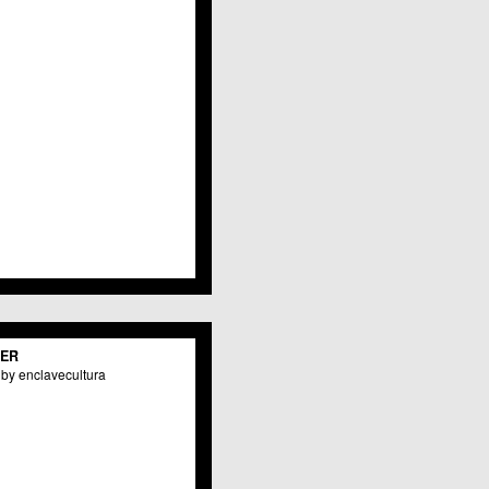
Javalí Viejo
Jerónimo y Avileses
La Albatalía
La Alberca
La Arboleja
 La Raya
Llano de Brujas
Lobosillo
Los Dolores
Los Garres
Los Martínez del Puerto
 LOS RAMOS
 Monteagudo
. La Paz
San Pio X
 El Carmen
TER
os Culturales
by enclavecultura
Puertas de Castilla
 Nonduermas
Patiño
Puebla de Soto
Puente Tocinos