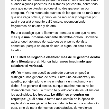
cuando algunos ponemos las historias por escrito, sobre todo
para que no se pierdan porque si no desaparecerían por
completo. Yo he rescatado cuentos de los que no se tenía más
que una vaga noticia, y después de rebuscar y preguntar por
aquí y por allá el cuento salió entero, recomponiendo
fragmentos de un sitio y de otro.
Es una paradoja que le llamemos literatura a eso que no era
más que
una inmensa corriente de textos orales
. Conviene
aclarar que hablamos de texto desde el punto de vista
semiótico, porque no dejan de ser un signo, en este caso
fonético.
EC: Usted ha llegado a clasificar más de 60 géneros dentro
de la literatura oral. Nunca habríamos imaginado que
existiera tal variedad.
AR:
Yo mismo me quedé asombrado cuando empecé a
distinguir unos géneros de otros. Entre una adivinanza y un
acertijo, por ejemplo, o entre un refrán y un modismo y un
dicho. Son géneros distintos, aunque muchas veces no los
diferenciamos bien. Lo mismo te puedo decir de los villancicos,
los aguinaldos, los trovos…
Lo difícil es encontrar un
arquetipo
: ¿cuál sería la forma más común en la época de
esplendor de ese género? No se trata de hacer una abstracción
pura, sino de partir de hechos contrastados, de versiones