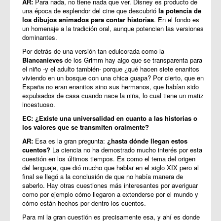
AR:
Para nada, no tiene nada que ver. Disney es producto de
una época de esplendor del cine que descubrió
la potencia de
los dibujos animados para contar historias
. En el fondo es
un homenaje a la tradición oral, aunque potencien las versiones
dominantes.
Por detrás de una versión tan edulcorada como la
Blancanieves
de los Grimm hay algo que se transparenta para
el niño -y el adulto también- porque ¿qué hacen siete enanitos
viviendo en un bosque con una chica guapa? Por cierto, que en
España no eran enanitos sino sus hermanos, que habían sido
expulsados de casa cuando nace la niña, lo cual tiene un matiz
incestuoso.
EC: ¿Existe una universalidad en cuanto a las historias o
los valores que se transmiten oralmente?
AR:
Esa es la gran pregunta:
¿hasta dónde llegan estos
cuentos?
La ciencia no ha demostrado mucho interés por esta
cuestión en los últimos tiempos. Es como el tema del origen
del lenguaje, que dió mucho que hablar en el siglo XIX pero al
final se llegó a la conclusión de que no había manera de
saberlo. Hay otras cuestiones más interesantes por averiguar
como por ejemplo cómo llegaron a extenderse por el mundo y
cómo están hechos por dentro los cuentos.
Para mi la gran cuestión es precisamente esa, y ahí es donde