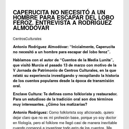
CAPERUCITA NO NECESITÓ A UN
HOMBRE PARA ESCAPAR DEL LOBO
FEROZ. ENTREVISTA A RODRÍGUEZ
ALMODÓVAR
CentrosCulturales
Antonio Rodríguez Almodóvar: “Inicialmente, Caperucita
no necesitó a un hombre para escapar del lobo feroz”.
Hablamos con el autor de “Cuentos de la Media Lunita”,
que visitó Murcia el pasado 13 de marzo con motivo de la
V Jornada de Patrimonio de Centros Culturales
, en la que
relató su experiencia investigando y recopilando la historia
de los cuentos populares desde la época de transmisión
oral.
Enclave Cultura: Te defines como folklorista y restaurador.
Para un estudioso de la tradición oral son dos términos
muy interesantes. ¿Cómo los matizarías?
Antonio Rodríguez:
Como folklorista soy aficionado, quiero
dejar claro que no es mi profesión base, porque yo soy doctor
en filología, pero el folklore me llegó casi de manera inevitable
cuando comencé a investigar todo esto de los cuentos. Me