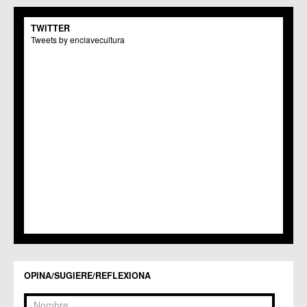
C.M. San Pio X
C.M. El Carmen
TWITTER
Centros Culturales
Tweets by enclavecultura
C.C. Puertas de Castilla
C.M. Nonduermas
C.M. Patiño
C.M. Puebla de Soto
C.C. Puente Tocinos
C.C. San Ginés
C.C. Sangonera la Seca
C.M. Sangonera la Verde
C.M. Santa Cruz
C.M. Santiago y Zaraiche
C.M. Santo Ángel
C.C. Sucina
C.C. Torreagüera
C.M. Valladolises
C.C. Zarandona
C.C. Zeneta
OPINA/SUGIERE/REFLEXIONA