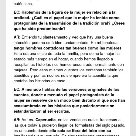
auténticas.
EC: Hablemos de la figura de la mujer en relación a la
oralidad. ¿Cuál es el papel que la mujer ha tenido como
protagonista de la transmisión de la tradición oral? ¿Crees
que ha sido predominante?
AR:
Entiendo tu planteamiento y veo que hay una buena
intención. pero no está bien fundamentado. En mi fonoteca
tengo hombres contadores tan buenos como las mujeres
.
Este era una oficio de toda la familia, pero como la mujer ha
estado más tiempo en el hogar, cuando hemos llegado a
recopilar las historias nos hemos encontrado normalmente con
mujeres. Pero esos mismos cuentos los contaban también los
abuelitos y por las noches no siempre era la abuelita la que
contaba las historias en casa…
EC: A menudo hablas de las versiones originales de los
cuentos, donde a menudo el papel protagonista de la
mujer se resuelve de un modo bien distinto al que nos han
acostumbrado en las historias que posteriormente se
estandarizaron al ser escritas.
AR:
Así es.
Caperucita
, en las versiones orales francesas a
las que todavía pudieron llegar los formalistas del siglo pasado,
es un cuento donde
ella sola se libra del lobo con su
inteligencia y su astucia
. Es algo totalmente extraordinario,