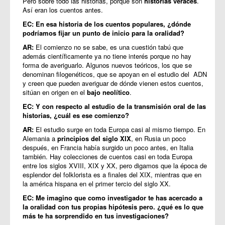
Pero sobre todo las historias, porque son
historias veraces
.
Así eran los cuentos antes.
EC: En esa historia de los cuentos populares, ¿dónde
podríamos fijar un punto de inicio para la oralidad?
AR:
El comienzo no se sabe, es una cuestión tabú que
además científicamente ya no tiene interés porque no hay
forma de averiguarlo. Algunos nuevos teóricos, los que se
denominan filogenéticos, que se apoyan en el estudio del ADN
y creen que pueden averiguar de dónde vienen estos cuentos,
sitúan en origen en el
bajo neolítico
.
EC: Y con respecto al estudio de la transmisión oral de las
historias, ¿cuál es ese comienzo?
AR:
El estudio surge en toda Europa casi al mismo tiempo. En
Alemania a
principios del siglo XIX
, en Rusia un poco
después, en Francia había surgido un poco antes, en Italia
también. Hay colecciones de cuentos casi en toda Europa
entre los siglos XVIII, XIX y XX, pero digamos que la época de
esplendor del folklorista es a finales del XIX, mientras que en
la américa hispana en el primer tercio del siglo XX.
EC: Me imagino que como investigador te has acercado a
la oralidad con tus propias hipótesis pero. ¿qué es lo que
más te ha sorprendido en tus investigaciones?