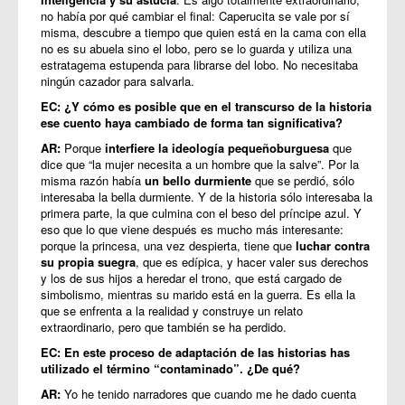
no había por qué cambiar el final: Caperucita se vale por sí
misma, descubre a tiempo que quien está en la cama con ella
no es su abuela sino el lobo, pero se lo guarda y utiliza una
estratagema estupenda para librarse del lobo. No necesitaba
ningún cazador para salvarla.
EC: ¿Y cómo es posible que en el transcurso de la historia
ese cuento haya cambiado de forma tan significativa?
AR:
Porque
interfiere la ideología pequeñoburguesa
que
dice que “la mujer necesita a un hombre que la salve”. Por la
misma razón había
un bello durmiente
que se perdió, sólo
interesaba la bella durmiente. Y de la historia sólo interesaba la
primera parte, la que culmina con el beso del príncipe azul. Y
eso que lo que viene después es mucho más interesante:
porque la princesa, una vez despierta, tiene que
luchar contra
su propia suegra
, que es edípica, y hacer valer sus derechos
y los de sus hijos a heredar el trono, que está cargado de
simbolismo, mientras su marido está en la guerra. Es ella la
que se enfrenta a la realidad y construye un relato
extraordinario, pero que también se ha perdido.
EC: En este proceso de adaptación de las historias has
utilizado el término “contaminado”. ¿De qué?
AR:
Yo he tenido narradores que cuando me he dado cuenta