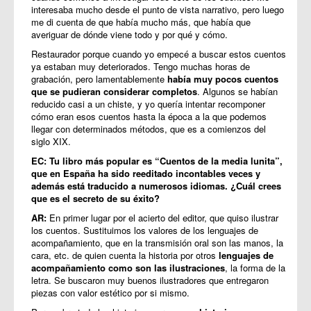
interesaba mucho desde el punto de vista narrativo, pero luego
me di cuenta de que había mucho más, que había que
averiguar de dónde viene todo y por qué y cómo.
Restaurador porque cuando yo empecé a buscar estos cuentos
ya estaban muy deteriorados. Tengo muchas horas de
grabación, pero lamentablemente
había muy pocos cuentos
que se pudieran considerar completos
. Algunos se habían
reducido casi a un chiste, y yo quería intentar recomponer
cómo eran esos cuentos hasta la época a la que podemos
llegar con determinados métodos, que es a comienzos del
siglo XIX.
EC: Tu libro más popular es “Cuentos de la media lunita”,
que en España ha sido reeditado incontables veces y
además está traducido a numerosos idiomas. ¿Cuál crees
que es el secreto de su éxito?
AR:
En primer lugar por el acierto del editor, que quiso ilustrar
los cuentos. Sustituimos los valores de los lenguajes de
acompañamiento, que en la transmisión oral son las manos, la
cara, etc. de quien cuenta la historia por otros
lenguajes de
acompañamiento como son las ilustraciones
, la forma de la
letra. Se buscaron muy buenos ilustradores que entregaron
piezas con valor estético por si mismo.