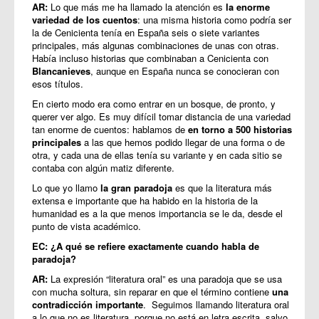
AR:
Lo que más me ha llamado la atención es
la enorme
variedad de los cuentos
: una misma historia como podría ser
la de Cenicienta tenía en España seis o siete variantes
principales, más algunas combinaciones de unas con otras.
Había incluso historias que combinaban a Cenicienta con
Blancanieves
, aunque en España nunca se conocieran con
esos títulos.
En cierto modo era como entrar en un bosque, de pronto, y
querer ver algo. Es muy difícil tomar distancia de una variedad
tan enorme de cuentos: hablamos de
en torno a 500 historias
principales
a las que hemos podido llegar de una forma o de
otra, y cada una de ellas tenía su variante y en cada sitio se
contaba con algún matiz diferente.
Lo que yo llamo
la gran paradoja
es que la literatura más
extensa e importante que ha habido en la historia de la
humanidad es a la que menos importancia se le da, desde el
punto de vista académico.
EC: ¿A qué se refiere exactamente cuando habla de
paradoja?
AR:
La expresión “literatura oral” es una paradoja que se usa
con mucha soltura, sin reparar en que el término contiene
una
contradicción importante
. Seguimos llamando literatura oral
a lo que no es literatura, porque no está en letra escrita, salvo