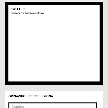
C.M. San Pio X
C.M. El Carmen
TWITTER
Centros Culturales
Tweets by enclavecultura
C.C. Puertas de Castilla
C.M. Nonduermas
C.M. Patiño
C.M. Puebla de Soto
C.C. Puente Tocinos
C.C. San Ginés
C.C. Sangonera la Seca
C.M. Sangonera la Verde
C.M. Santa Cruz
C.M. Santiago y Zaraiche
C.M. Santo Ángel
C.C. Sucina
C.C. Torreagüera
C.M. Valladolises
C.C. Zarandona
C.C. Zeneta
OPINA/SUGIERE/REFLEXIONA