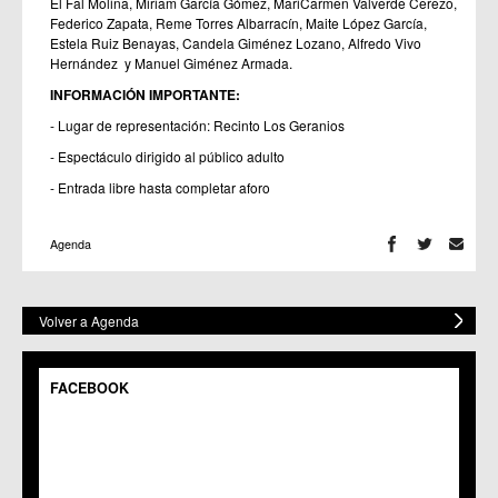
El Fal Molina, Miriam García Gómez, MariCarmen Valverde Cerezo,
Federico Zapata, Reme Torres Albarracín, Maite López García,
Estela Ruiz Benayas, Candela Giménez Lozano, Alfredo Vivo
Hernández y Manuel Giménez Armada.
INFORMACIÓN IMPORTANTE:
- Lugar de representación: Recinto Los Geranios
- Espectáculo dirigido al público adulto
- Entrada libre hasta completar aforo
Agenda
Volver a Agenda
FACEBOOK