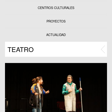
CENTROS CULTURALES
Equipamientos
PROYECTOS
Datos y estadísticas
Exposiciones
ACTUALIDAD
Programas
TEATRO
Publicaciones