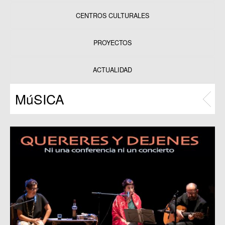
CENTROS CULTURALES
Equipamientos
PROYECTOS
Datos y estadísticas
Exposiciones
ACTUALIDAD
Programas
MúSICA
Publicaciones