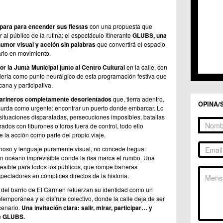
para para encender sus fiestas
con una propuesta que
 al público de la rutina: el espectáculo itinerante
GLUBS, una
 humor visual y acción sin palabras
que convertirá el espacio
ario en movimiento.
r la Junta Municipal junto al Centro Cultural
en la calle, con
llería como punto neurálgico de esta programación festiva que
cana y participativa.
arineros completamente desorientados
que, tierra adentro,
OPINA/
surda como urgente: encontrar un puerto donde embarcar. Lo
ituaciones disparatadas, persecuciones imposibles, batallas
ados con tiburones o loros fuera de control, todo ello
e la acción como parte del propio viaje.
ginoso y lenguaje puramente visual, no concede tregua:
un océano imprevisible donde la risa marca el rumbo. Una
cesible para todos los públicos, que rompe barreras
spectadores en cómplices directos de la historia.
s del barrio de El Carmen refuerzan su identidad como un
ntemporánea y al disfrute colectivo, donde la calle deja de ser
cenario.
Una invitación clara: salir, mirar, participar… y
de GLUBS.