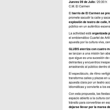
Jueves 09 de Julio
/ 20:30 h
C.M. El Carmen
El
barrio de El Carmen se pre
promete sacudir la calle y sacar
explosión de teatro de calle,
público en un auténtico escen
La actividad está
organizada po
el emblemático Cuartel de Arti
apuesta por la cultura viva, cer
GLUBS aterriza con cuatro m
se lanzan a una misión tan ab
que sigue es una sucesión de s
delirantes y encuentros inesper
arrastrando al público dentro d
El espectáculo, de ritmo verti
transforma calles y plazas en 
apuesta clara por un teatro ac
idiomáticas y convierte a los e
Con esta propuesta, las fiesta
espacio abierto a la cultura co
tránsito para convertirse en es
dejarse llevar por la marea 