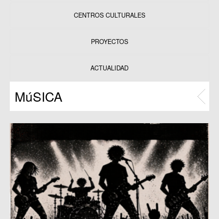
CENTROS CULTURALES
Equipamientos
PROYECTOS
Datos y estadísticas
Exposiciones
ACTUALIDAD
Programas
MúSICA
Publicaciones