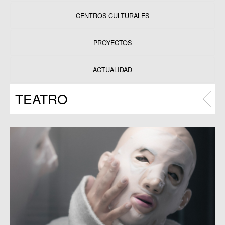
CENTROS CULTURALES
Equipamientos
PROYECTOS
Datos y estadísticas
Exposiciones
ACTUALIDAD
Programas
TEATRO
Publicaciones