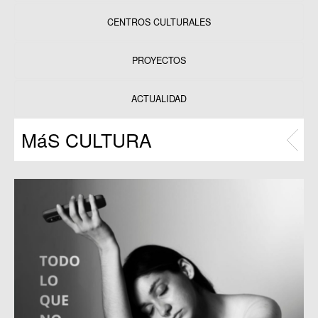
CENTROS CULTURALES
Equipamientos
PROYECTOS
Datos y estadísticas
Exposiciones
ACTUALIDAD
Programas
MáS CULTURA
Publicaciones