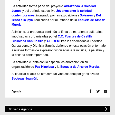
La actividad forma parte del proyecto
Abrazando la Soledad
Juntos
y del periodo expositivo
Jóvenes ante la soledad
contemporánea
, integrado por las exposiciones
Soleares
y
Del
lienzo a la joya
, realizadas por alumnado de la
Escuela de Arte de
Murcia
.
Asimismo, la propuesta continúa la línea de maratones culturales
impulsadas y organizadas por el
C.C. Puertas de Castilla
,
Biblioteca San Basilio
y
AFEREM
, tras las dedicadas a Federico
García Lorca y Dionisia García, abriendo en esta ocasión el formato
a nuevas formas de expresión vinculadas a la música, la palabra y
la escena contemporánea.
La actividad cuenta con la especial colaboración en su
organización de
Paz Hinojosa
y la
Escuela de Arte de Murcia
.
Al finalizar el acto se ofrecerá un vino español por gentileza de
Bodegas Juan Gil
.
Agenda
Volver a Agenda