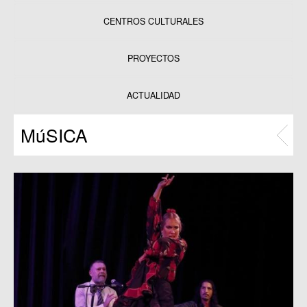
CENTROS CULTURALES
Equipamientos
PROYECTOS
Datos y estadísticas
Exposiciones
ACTUALIDAD
Programas
MúSICA
Publicaciones