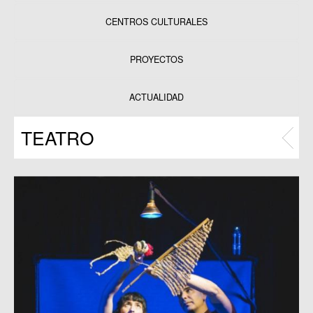
CENTROS CULTURALES
Equipamientos
PROYECTOS
Datos y estadísticas
Exposiciones
ACTUALIDAD
Programas
TEATRO
Publicaciones