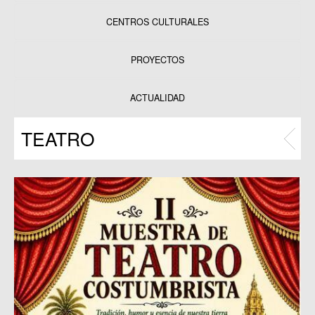
CENTROS CULTURALES
Equipamientos
PROYECTOS
Datos y estadísticas
Exposiciones
ACTUALIDAD
Programas
TEATRO
Publicaciones