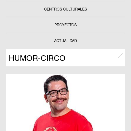
CENTROS CULTURALES
Equipamientos
PROYECTOS
Datos y estadísticas
Exposiciones
ACTUALIDAD
Programas
HUMOR-CIRCO
Publicaciones