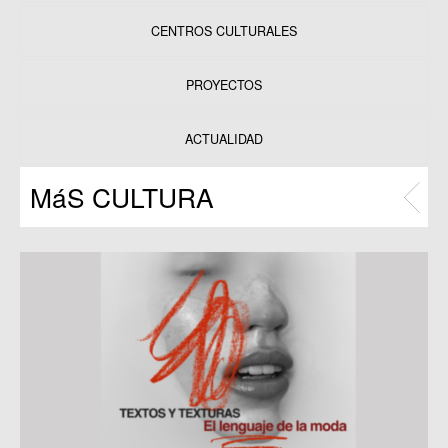
CENTROS CULTURALES
Equipamientos
PROYECTOS
Datos y estadísticas
Exposiciones
ACTUALIDAD
Programas
MáS CULTURA
Publicaciones