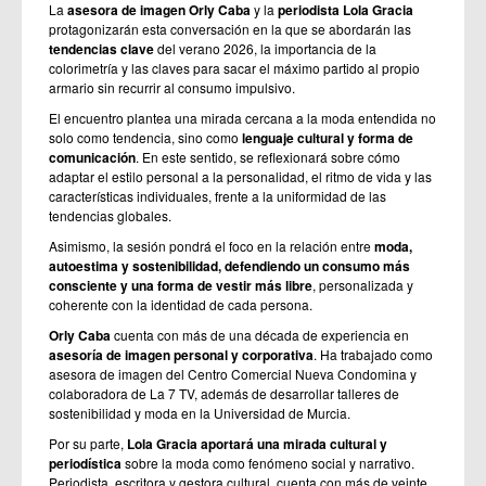
La
asesora de imagen Orly Caba
y la
periodista Lola Gracia
protagonizarán esta conversación en la que se abordarán las
tendencias clave
del verano 2026, la importancia de la
colorimetría y las claves para sacar el máximo partido al propio
armario sin recurrir al consumo impulsivo.
El encuentro plantea una mirada cercana a la moda entendida no
solo como tendencia, sino como
lenguaje cultural y forma de
comunicación
. En este sentido, se reflexionará sobre cómo
adaptar el estilo personal a la personalidad, el ritmo de vida y las
características individuales, frente a la uniformidad de las
tendencias globales.
Asimismo, la sesión pondrá el foco en la relación entre
moda,
autoestima y sostenibilidad, defendiendo un consumo más
consciente y una forma de vestir más libre
, personalizada y
coherente con la identidad de cada persona.
Orly Caba
cuenta con más de una década de experiencia en
asesoría de imagen personal y corporativa
. Ha trabajado como
asesora de imagen del Centro Comercial Nueva Condomina y
colaboradora de La 7 TV, además de desarrollar talleres de
sostenibilidad y moda en la Universidad de Murcia.
Por su parte,
Lola Gracia aportará una mirada cultural y
periodística
sobre la moda como fenómeno social y narrativo.
Periodista, escritora y gestora cultural, cuenta con más de veinte