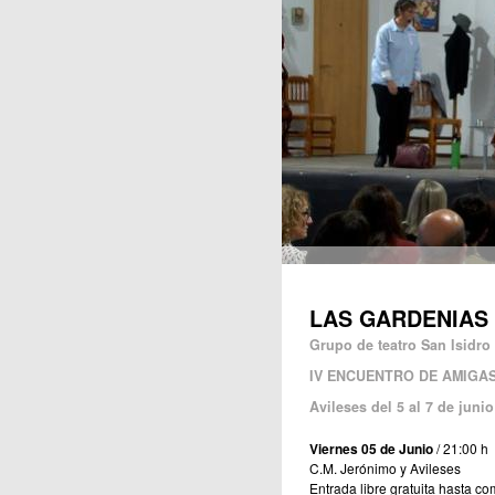
Publicaciones
LAS GARDENIAS
Grupo de teatro San Isidr
IV ENCUENTRO DE AMIGAS
Avileses del 5 al 7 de junio
Viernes 05 de Junio
/ 21:00 h
C.M. Jerónimo y Avileses
Entrada libre gratuita hasta co