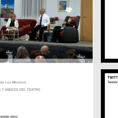
TWIT
Tweets 
o de Los Meroños
 Y AMIGOS DEL TEATRO
mpletar aforo