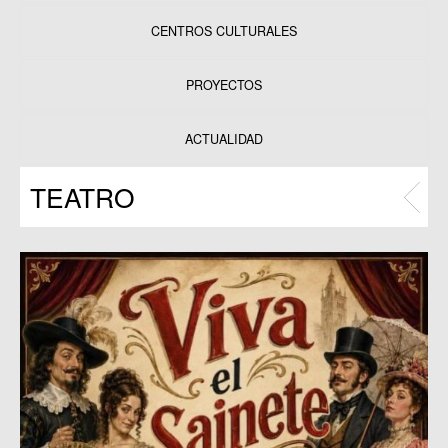
CENTROS CULTURALES
Equipamientos
PROYECTOS
Datos y estadísticas
Exposiciones
ACTUALIDAD
Programas
TEATRO
Publicaciones