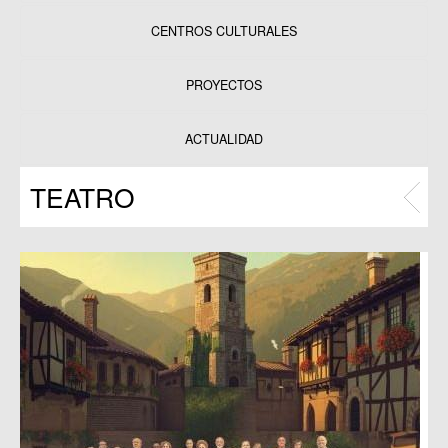
CENTROS CULTURALES
Equipamientos
PROYECTOS
Datos y estadísticas
Exposiciones
ACTUALIDAD
Programas
TEATRO
Publicaciones