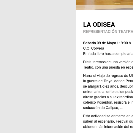
LA ODISEA
REPRESENTACIÓN TEATRA
Sabado 09 de Mayo
/ 19:00 h
C.C. Corvera
Entrada libre hasta completar 
Disfrutaremos de una versión 
Teatro, con una puesta en esc
Narra el viaje de regreso de
Ul
la guerra de Troya, donde Pené
se alargará diez años, descubri
enfrentarse a terribles tempes
airoso gracias a su extraordinar
colérico Poseidón, resistirá el 
seducción de Calipso, ...
Esta actividad se enmarca en 
suben al escenario, Festival qu
obtener más información del re