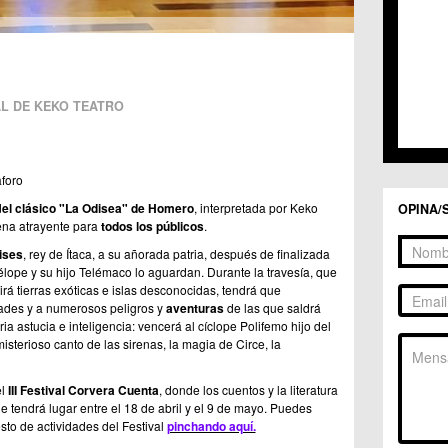
L DE KEKO TEATRO
aforo
d
el clásico "La Odisea" de Homero
, interpretada por Keko
OPINA/
ena atrayente para
todos los públicos
.
ises
, rey de Ítaca, a su añorada patria, después de finalizada
lope y su hijo Telémaco lo aguardan. Durante la travesía, que
rá tierras exóticas e islas desconocidas, tendrá que
tades y a numerosos peligros y
aventuras
de las que saldrá
ia astucia e inteligencia: vencerá al cíclope Polifemo hijo del
misterioso canto de las sirenas, la magia de Circe, la
el
III
Festival Corvera Cuenta
, donde los cuentos y la literatura
e tendrá lugar entre el 18 de abril y el 9 de mayo. Puedes
sto de actividades del Festival
pinchando aquí.