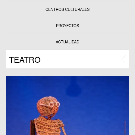
CENTROS CULTURALES
Equipamientos
PROYECTOS
Datos y estadísticas
Exposiciones
ACTUALIDAD
Programas
TEATRO
Publicaciones