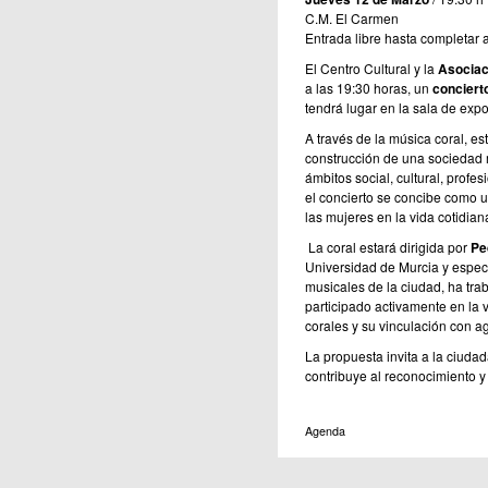
C.M. El Carmen
Entrada libre hasta completar 
El Centro Cultural y la
Asociac
a las 19:30 horas, un
concierto
tendrá lugar en la sala de expo
A través de la música coral, est
construcción de una sociedad m
ámbitos social, cultural, profe
el concierto se concibe como u
las mujeres en la vida cotidian
La coral estará dirigida por
Ped
Universidad de Murcia y especi
musicales de la ciudad, ha tra
participado activamente en la 
corales y su vinculación con 
La propuesta invita a la ciudad
contribuye al reconocimiento y
Agenda