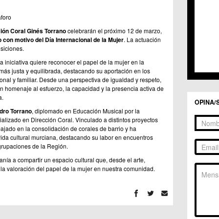
aforo
ión Coral Ginés Torrano
celebrarán el próximo 12 de marzo,
 con motivo del Día Internacional de la Mujer
. La actuación
siciones.
a iniciativa quiere reconocer el papel de la mujer en la
ás justa y equilibrada, destacando su aportación en los
sional y familiar. Desde una perspectiva de igualdad y respeto,
n homenaje al esfuerzo, la capacidad y la presencia activa de
a.
OPINA/
ro Torrano
, diplomado en Educación Musical por la
alizado en Dirección Coral. Vinculado a distintos proyectos
bajado en la consolidación de corales de barrio y ha
vida cultural murciana, destacando su labor en encuentros
agrupaciones de la Región.
anía a compartir un espacio cultural que, desde el arte,
 la valoración del papel de la mujer en nuestra comunidad.