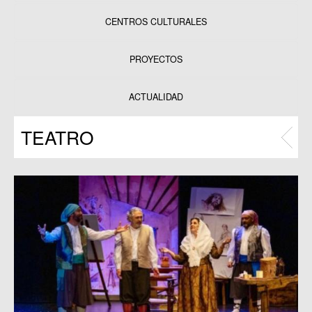
CENTROS CULTURALES
Equipamientos
PROYECTOS
Datos y estadísticas
Exposiciones
ACTUALIDAD
Programas
TEATRO
Publicaciones