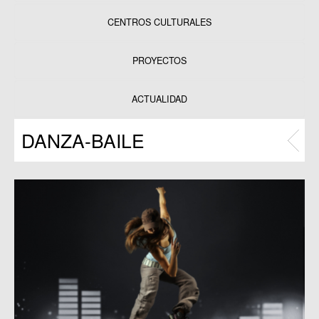
CENTROS CULTURALES
Equipamientos
PROYECTOS
Datos y estadísticas
Exposiciones
ACTUALIDAD
Programas
DANZA-BAILE
Publicaciones